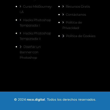
Curso MidJourney
Recursos Gratis
I.A
Contáctanos
Hacks Photoshop
Política de
Temporada I
Privacidad
Hacks Photoshop
Política de Cookies
Temporada II
Diseñar un
Banner con
Photoshop
© 2024
roco.digital
. Todos los derechos reservados.