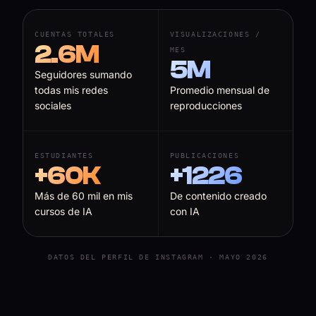
CUENTAS TOTALES
VISUALIZACIONES /
2.6M
MES
5M
Seguidores sumando
todas mis redes
Promedio mensual de
sociales
reproducciones
ESTUDIANTES
PUBLICACIONES
+60K
+1226
Más de 60 mil en mis
De contenido creado
cursos de IA
con IA
DATOS DEL PERFIL DE INSTAGRAM · MAYO 2026