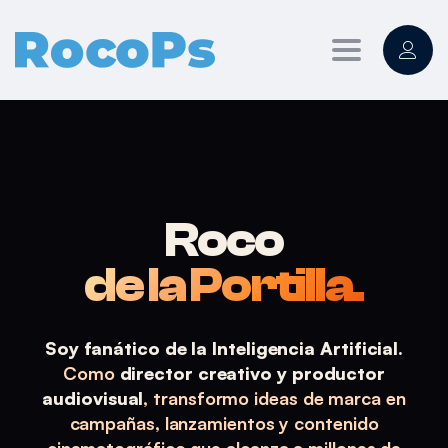
Roco de la Portilla
R
COLABORAR
Toggle
navigation
Roco
de la Portilla.
Soy fanático de la Inteligencia Artificial.
Como
director creativo y productor
audiovisual
, transformo ideas de marca en
campañas, lanzamientos y contenido