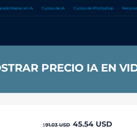
rade Master en IA
Cursos de IA
Cursos de Photoshop
Recurso
STRAR PRECIO IA EN VI
45.54
USD
91.03
USD
$