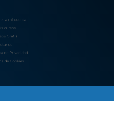
er a mi cuenta
is cursos
sos Gratis
ctanos
ica de Privacidad
ica de Cookies