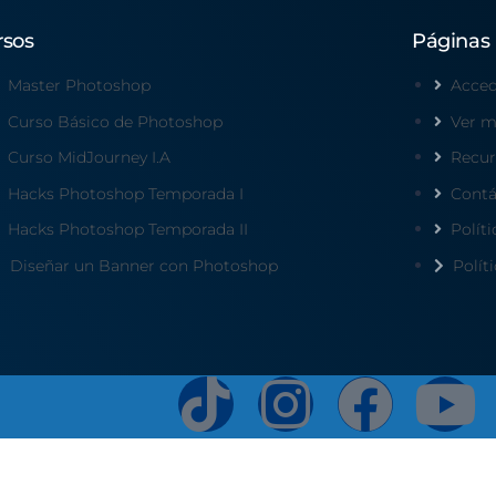
rsos
Páginas
Master Photoshop
Acced
Curso Básico de Photoshop
Ver m
Curso MidJourney I.A
Recur
Hacks Photoshop Temporada I
Contá
Hacks Photoshop Temporada II
Polít
Diseñar un Banner con Photoshop
Polít