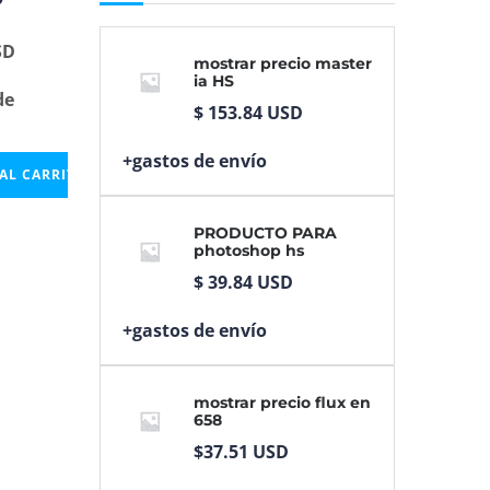
SD
mostrar precio master
ia HS
de
$
153.84
USD
+gastos de envío
AL CARRITO
PRODUCTO PARA
photoshop hs
$
39.84
USD
+gastos de envío
mostrar precio flux en
658
$
37.51
USD